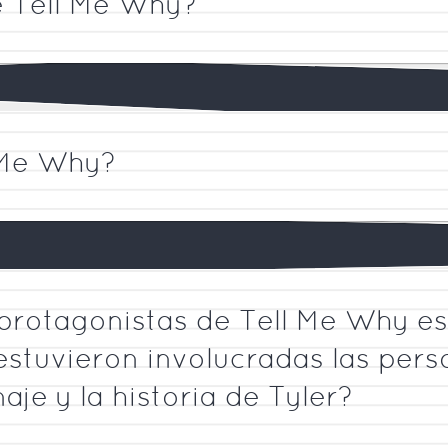
de Tell Me Why?
 Me Why?
rotagonistas de Tell Me Why es
stuvieron involucradas las pers
aje y la historia de Tyler?