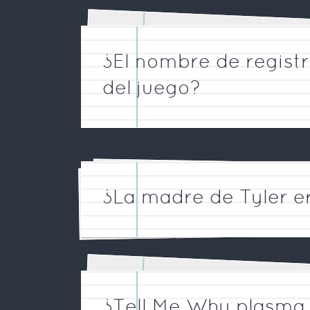
¿El nombre de regist
del juego?
¿La madre de Tyler e
¿Tell Me Why plasma 