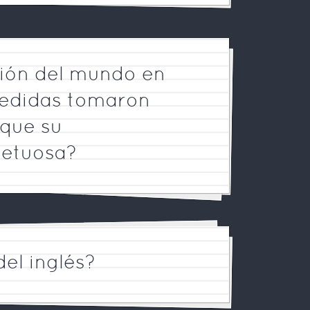
egión del mundo en
edidas tomaron
que su
petuosa?
el inglés?