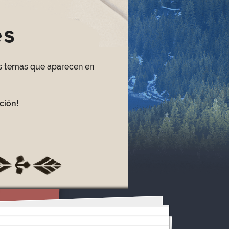
es
os temas que aparecen en
ción!