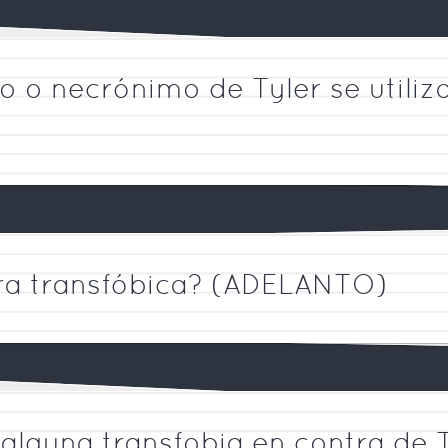
ro o necrónimo de Tyler se util
ra transfóbica? (ADELANTO)
alguna transfobia en contra de